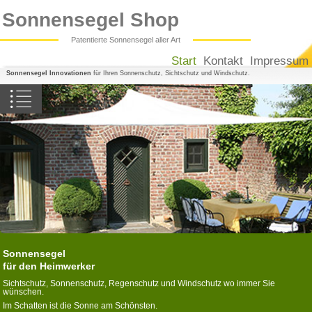
Sonnensegel Shop
Patentierte Sonnensegel aller Art
Start
Kontakt
Impressum
Sonnensegel Innovationen
für Ihren Sonnenschutz, Sichtschutz und Windschutz.
Sonnensegel Balkon
Sonnensegel Terrasse
Sonnensegel Pergola
Sonnensegel Wintergarten
Dreiecksegel konkav
Vierecksegel konkav
Sonnensegel
Camping-Sonnensegel
für den Heimwerker
Sonnenschutzsegel nach Maß
Sichtschutz, Sonnenschutz, Regenschutz und Windschutz wo immer Sie
wünschen.
Im Schatten ist die Sonne am Schönsten.
Sonnensegel in Seilspanntechnik