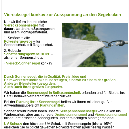
Vierecksegel konkav
zur Ausspannung an den Segelecken
Nur wir liefern Ihnen solche
Vierecksonnensegel
mit
dauerelastischen Spanngurten
und allem Montagematerial.
1. Schöne textile
Polyestergewebe
– für
Sonnenschutz mit Regenschutz.
2. Robuste
Schattierungsgewebe HDPE
–
als reiner Sonnenschutz.
›
Viereck-Sonnensegel
konkav
Durch Sonnensegel, die in Qualität, Preis, Idee und
Heimwerkerfreundlichkeit überzeugen, sind wir zu einem der großen
Anbieter (Hersteller) geworden.
Auch Dank Ihres großen Zuspruchs.
Wir haben die
Sonnensegel in Seilspanntechnik
erfunden und für Sie bis ins
Detail heimwerkergerecht weiter entwickelt.
Bei der
Planung Ihrer Sonnensegel
helfen wir Ihnen mit einer großen
Anwendungsübersicht
Planungshilfen
.
Sonnenschutz bieten Ihnen unsere
Seilspannsonnensegel
von Balkon bis
Wintergarten, aber auch unsere
Dreiecksonnensegel
und
Vierecksonnensegel
mit dauerelastischen Spanngurten und dem richtigen Montagematerial.
UV-Schutz:
den höchsten UV-Schutz mit Sonnensegeln (bis ca. 95%)
erreichen Sie mit dicht gewebten Polyesterstoffen (gleichzeitig Wasser