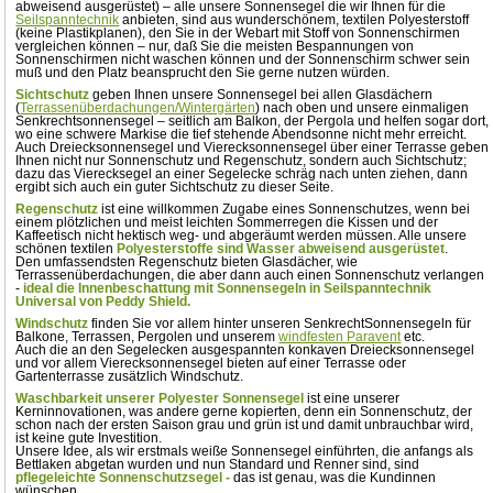
abweisend ausgerüstet) – alle unsere Sonnensegel die wir Ihnen für die
Seilspanntechnik
anbieten, sind aus wunderschönem, textilen Polyesterstoff
(keine Plastikplanen), den Sie in der Webart mit Stoff von Sonnenschirmen
vergleichen können – nur, daß Sie die meisten Bespannungen von
Sonnenschirmen nicht waschen können und der Sonnenschirm schwer sein
muß und den Platz beansprucht den Sie gerne nutzen würden.
Sichtschutz
geben Ihnen unsere Sonnensegel bei allen Glasdächern
(
Terrassenüberdachungen/Wintergärten
) nach oben und unsere einmaligen
Senkrechtsonnensegel – seitlich am Balkon, der Pergola und helfen sogar dort,
wo eine schwere Markise die tief stehende Abendsonne nicht mehr erreicht.
Auch Dreiecksonnensegel und Vierecksonnensegel über einer Terrasse geben
Ihnen nicht nur Sonnenschutz und Regenschutz, sondern auch Sichtschutz;
dazu das Vierecksegel an einer Segelecke schräg nach unten ziehen, dann
ergibt sich auch ein guter Sichtschutz zu dieser Seite.
Regenschutz
ist eine willkommen Zugabe eines Sonnenschutzes, wenn bei
einem plötzlichen und meist leichten Sommerregen die Kissen und der
Kaffeetisch nicht hektisch weg- und abgeräumt werden müssen. Alle unsere
schönen textilen
Polyesterstoffe sind Wasser abweisend ausgerüstet
.
Den umfassendsten Regenschutz bieten Glasdächer, wie
Terrassenüberdachungen, die aber dann auch einen Sonnenschutz verlangen
-
ideal die Innenbeschattung mit Sonnensegeln in Seilspanntechnik
Universal von Peddy Shield.
Windschutz
finden Sie vor allem hinter unseren SenkrechtSonnensegeln für
Balkone, Terrassen, Pergolen und unserem
windfesten Paravent
etc.
Auch die an den Segelecken ausgespannten konkaven Dreiecksonnensegel
und vor allem Vierecksonnensegel bieten auf einer Terrasse oder
Gartenterrasse zusätzlich Windschutz.
Waschbarkeit unserer Polyester Sonnensegel
ist eine unserer
Kerninnovationen, was andere gerne kopierten, denn ein Sonnenschutz, der
schon nach der ersten Saison grau und grün ist und damit unbrauchbar wird,
ist keine gute Investition.
Unsere Idee, als wir erstmals weiße Sonnensegel einführten, die anfangs als
Bettlaken abgetan wurden und nun Standard und Renner sind, sind
pflegeleichte Sonnenschutzsegel -
das ist genau, was die Kundinnen
wünschen.