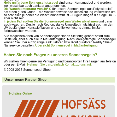
Helle unifarbene Sonnenschutzsegel
sind unser Kernangebot und werden,
weil waschbar auch dankbar angenommen.
Die Waschtemperatur von 40° C
für unsere Sonnensegel aus Polyesterstoff
hat einen guten Grund – die Wasser abweisende Beschichtung verliert sich um
so schneller, je höher die Waschtemperatur ist – Bügeln mögen die Segel, muß
aber nicht sein.
In jedem Fall sollten Sie die Sonnensegel zum Winter abnehmen
und dann
auch waschen. Der, je nach Region, starke Umweltschmutz frisst auch an den
UV-beständigen Kunststofffasern und sollte wenigsens einmal im Jahr
fortgewaschen werden.
Alle möglichen Arten von Sonnensegeln finden Sie fertig genäht sofort zum
Bestellen, aber auch alle in Maßanfertigung. Nach Maß gefertigte Sonnensegel
können Sie über einzigartige Kalkulatoren bzw. Konfiguratoren Peddy Shield
Nähservice bestellen:
Übersicht Sonnensegel in Maßanfertigung
.
Haben Sie noch Fragen zu unseren Sonnensegeln?
Wir stehen Ihnen gerne zur Verfügung und beantworten Ihre Fragen am Telefon
oder per E-Mail.
Nehmen Sie ganz einfach Kontakt zu uns auf.
© 2008-2017 Sonnensegel Shop
Unser neuer Partner Shop
Hofsäss Online