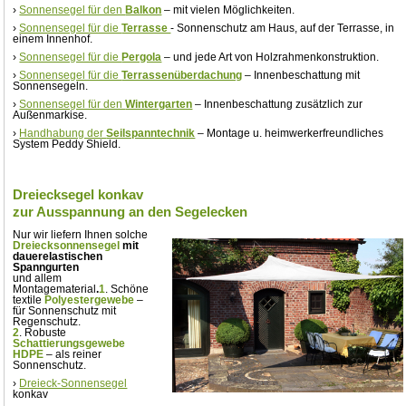
›
Sonnensegel für den
Balkon
– mit vielen Möglichkeiten.
›
Sonnensegel für die
Terrasse
- Sonnenschutz am Haus, auf der Terrasse, in
einem Innenhof.
›
Sonnensegel für die
Pergola
– und jede Art von Holzrahmenkonstruktion.
›
Sonnensegel für die
Terrassenüberdachung
– Innenbeschattung mit
Sonnensegeln.
›
Sonnensegel für den
Wintergarten
– Innenbeschattung zusätzlich zur
Außenmarkise.
›
Handhabung der
Seilspanntechnik
– Montage u. heimwerkerfreundliches
System Peddy Shield.
Dreiecksegel konkav
zur Ausspannung an den Segelecken
Nur wir liefern Ihnen solche
Dreiecksonnensegel
mit
dauerelastischen
Spanngurten
und allem
Montagematerial
.
1
. Schöne
textile
Polyestergewebe
–
für Sonnenschutz mit
Regenschutz.
2
. Robuste
Schattierungsgewebe
HDPE
– als reiner
Sonnenschutz.
›
Dreieck-Sonnensegel
konkav