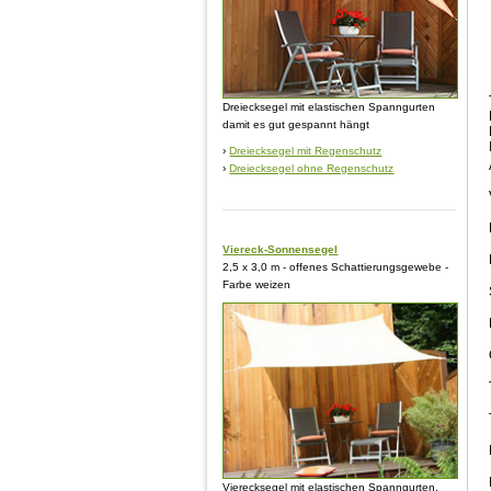
Dreiecksegel mit elastischen Spanngurten
damit es gut gespannt hängt
›
Dreiecksegel mit Regenschutz
›
Dreiecksegel ohne Regenschutz
Viereck-Sonnensegel
2,5 x 3,0 m - offenes Schattierungsgewebe -
Farbe weizen
Vierecksegel mit elastischen Spanngurten,