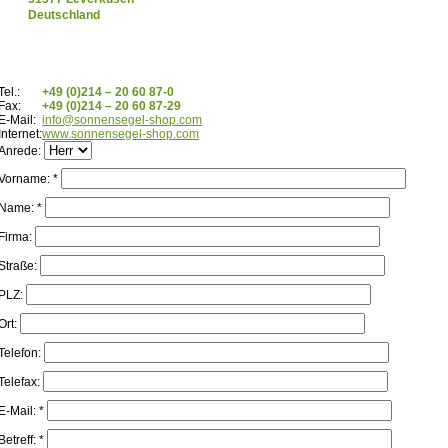
Deutschland
Tel.:
+49 (0)214 – 20 60 87-0
Fax:
+49 (0)214 – 20 60 87-29
E-Mail:
info@sonnensegel-shop.com
Internet:
www.sonnensegel-shop.com
Anrede:
Vorname: *
Name: *
Firma:
Straße:
PLZ:
Ort:
Telefon:
Telefax:
E-Mail: *
Betreff: *