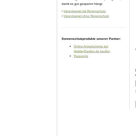
damit es gut gespannt hängt
›
Vierecksegel mit Regenschutz
›
Vierecksegel ohne Regenschutz
Sonnenschutzprodukte unserer Partner:
Online Ampelschirme bei
HolidayGarden.de kaufen
Paravents