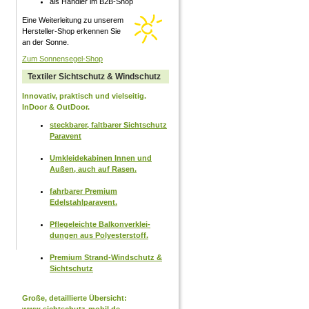
als Händler im B2B-Shop
Eine Weiterleitung zu unserem
Hersteller-Shop erkennen Sie
an der Sonne.
Zum Sonnensegel-Shop
Textiler Sichtschutz & Windschutz
Innovativ, praktisch und vielseitig.
InDoor & OutDoor.
steckbarer, faltbarer Sichtschutz
Paravent
Umkleidekabinen Innen und
Außen, auch auf Rasen.
fahrbarer Premium
Edelstahlparavent.
Pflegeleichte Balkon­ver­klei­
dung­en aus Polyesterstoff.
Premium Strand-Windschutz &
Sichtschutz
Große, detaillierte Übersicht: