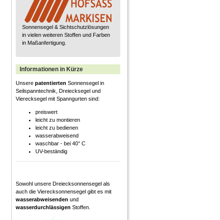
Sonnensegel & Sichtschutz­lösungen
in vielen weiteren Stoffen und Farben
in Maßanfertigung.
Informationen in Kürze
Unsere
patentierten
Sonnensegel in
Seilspanntechnik, Dreiecksegel und
Vierecksegel mit Spanngurten sind:
preiswert
leicht zu montieren
leicht zu bedienen
wasserabweisend
waschbar - bei 40° C
UV-beständig
Sowohl unsere Dreiecksonnensegel als
auch die Vierecksonnensegel gibt es mit
wasserabweisenden
und
wasserdurchlässigen
Stoffen.