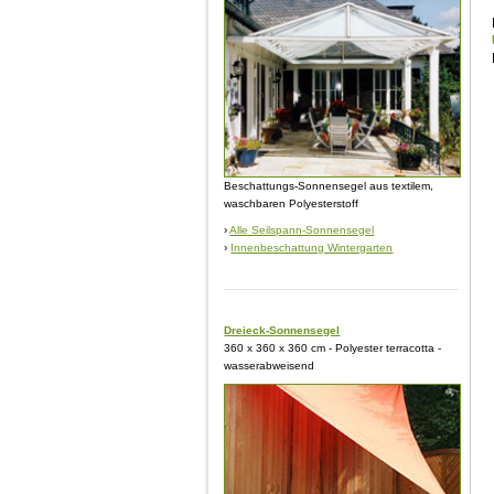
Beschattungs-Sonnensegel aus textilem,
waschbaren Polyesterstoff
›
Alle Seilspann-Sonnensegel
›
Innenbeschattung Wintergarten
Dreieck-Sonnensegel
360 x 360 x 360 cm - Polyester terracotta -
wasserabweisend