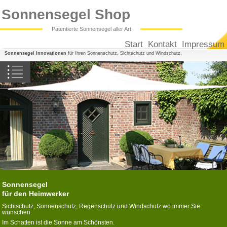
Sonnensegel Shop
Patentierte Sonnensegel aller Art
Start
Kontakt
Impressum
Sonnensegel Innovationen
für Ihren Sonnenschutz, Sichtschutz und Windschutz.
Sonnensegel Balkon
Sonnensegel Terrasse
Sonnensegel Pergola
Sonnensegel Wintergarten
Dreiecksegel konkav
Vierecksegel konkav
Sonnensegel
Camping-Sonnensegel
für den Heimwerker
Sonnenschutzsegel nach Maß
Sichtschutz, Sonnenschutz, Regenschutz und Windschutz wo immer Sie
wünschen.
Im Schatten ist die Sonne am Schönsten.
Sonnensegel in Seilspanntechnik