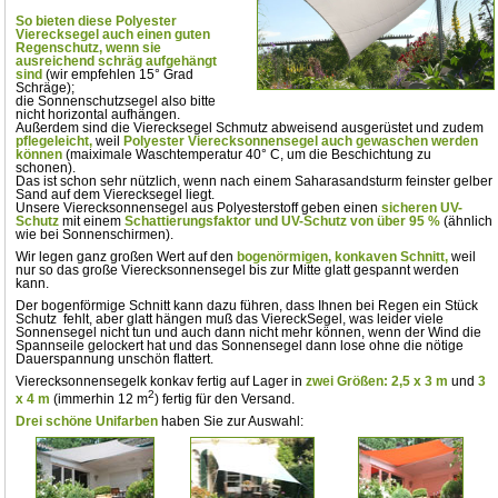
So bieten diese Polyester
Vierecksegel auch einen guten
Regenschutz,
wenn sie
ausreichend schräg aufgehängt
sind
(wir empfehlen 15° Grad
Schräge);
die Sonnenschutzsegel also bitte
nicht horizontal aufhängen.
Außerdem sind die Vierecksegel Schmutz abweisend ausgerüstet und zudem
pflegeleicht,
weil
Polyester Vierecksonnensegel auch gewaschen werden
können
(maiximale Waschtemperatur 40° C, um die Beschichtung zu
schonen).
Das ist schon sehr nützlich, wenn nach einem Saharasandsturm feinster gelber
Sand auf dem Vierecksegel liegt.
Unsere Vierecksonnensegel aus Polyesterstoff geben einen
sicheren UV-
Schutz
mit einem
Schattierungsfaktor und UV-Schutz von über 95 %
(ähnlich
wie bei Sonnenschirmen).
Wir legen ganz großen Wert auf den
bogenörmigen, konkaven Schnitt,
weil
nur so das große Vierecksonnensegel bis zur Mitte glatt gespannt werden
kann.
Der bogenförmige Schnitt kann dazu führen, dass Ihnen bei Regen ein Stück
Schutz fehlt, aber glatt hängen muß das ViereckSegel, was leider viele
Sonnensegel nicht tun und auch dann nicht mehr können, wenn der Wind die
Spannseile gelockert hat und das Sonnensegel dann lose ohne die nötige
Dauerspannung unschön flattert.
Vierecksonnensegelk konkav fertig auf Lager in
zwei Größen: 2,5 x 3 m
und
3
2
x 4 m
(immerhin 12 m
) fertig für den Versand.
Drei schöne Unifarben
haben Sie zur Auswahl: