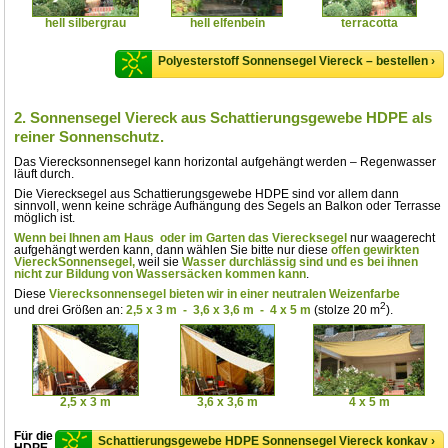
hell silbergrau
hell elfenbein
terracotta
Polyesterstoff Sonnensegel Viereck – bestellen ›
2. Sonnensegel Viereck aus Schattierungsgewebe HDPE als
reiner Sonnenschutz.
Das Vierecksonnensegel kann horizontal aufgehängt werden – Regenwasser
läuft durch.
Die Vierecksegel aus Schattierungsgewebe HDPE sind vor allem dann
sinnvoll, wenn keine schräge Aufhängung des Segels an Balkon oder Terrasse
möglich ist.
Wenn bei Ihnen am Haus oder im Garten das Vierecksegel
nur waagerecht
aufgehängt werden kann, dann wählen Sie bitte nur diese
offen gewirkten
ViereckSonnensegel,
weil sie
Wasser durchlässig sind und es bei ihnen
nicht zur Bildung von Wassersäcken kommen kann
.
Diese
Vierecksonnensegel bieten wir in einer neutralen Weizenfarbe
2
und drei Größen an:
2,5 x 3 m - 3,6 x 3,6 m - 4 x 5 m
(stolze 20 m
).
2,5 x 3 m
3,6 x 3,6 m
4 x 5 m
Für die
Schattierungsgewebe HDPE Sonnensegel Viereck konkav ›
HDPE