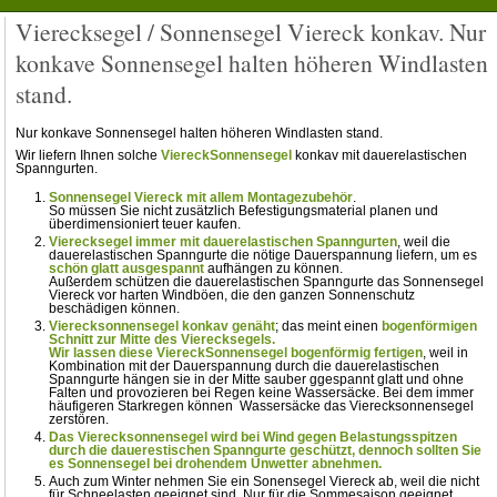
Vierecksegel / Sonnensegel Viereck konkav. Nur
konkave Sonnensegel halten höheren Windlasten
stand.
Nur konkave Sonnensegel halten höheren Windlasten stand.
Wir liefern Ihnen solche
ViereckSonnensegel
konkav mit dauerelastischen
Spanngurten.
Sonnensegel Viereck mit allem Montagezubehör
.
So müssen Sie nicht zusätzlich Befestigungsmaterial planen und
überdimensioniert teuer kaufen.
Vierecksegel immer mit dauerelastischen Spanngurten
, weil die
dauerelastischen Spanngurte die nötige Dauerspannung liefern, um es
schön glatt ausgespannt
aufhängen zu können.
Außerdem schützen die dauerelastischen Spanngurte das Sonnensegel
Viereck vor harten Windböen, die den ganzen Sonnenschutz
beschädigen können.
Vierecksonnensegel konkav genäht
; das meint einen
bogenförmigen
Schnitt zur Mitte des Vierecksegels.
Wir lassen diese ViereckSonnensegel bogenförmig fertigen
, weil in
Kombination mit der Dauerspannung durch die dauerelastischen
Spanngurte hängen sie in der Mitte sauber ggespannt glatt und ohne
Falten und provozieren bei Regen keine Wassersäcke. Bei dem immer
häufigeren Starkregen können Wassersäcke das Vierecksonnensegel
zerstören.
Das Vierecksonnensegel wird bei Wind gegen Belastungsspitzen
durch die dauerestischen Spanngurte geschützt, dennoch sollten Sie
es Sonnensegel bei drohendem Unwetter abnehmen.
Auch zum Winter nehmen Sie ein Sonensegel Viereck ab, weil die nicht
für Schneelasten geeignet sind. Nur für die Sommesaison geeignet.