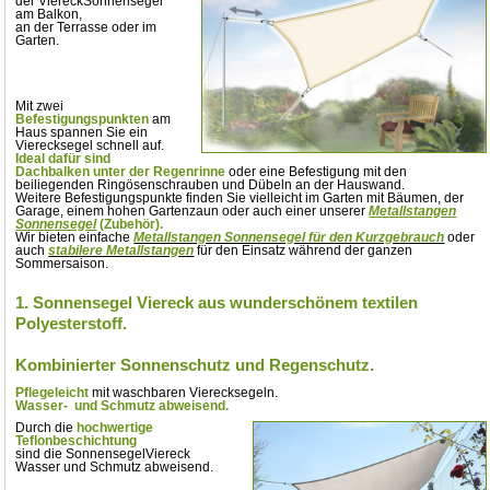
der ViereckSonnensegel
am Balkon,
an der Terrasse oder im
Garten.
Mit zwei
Befestigungspunkten
am
Haus spannen Sie ein
Vierecksegel schnell auf.
Ideal dafür sind
Dachbalken unter der Regenrinne
oder eine Befestigung mit den
beiliegenden Ringösenschrauben und Dübeln an der Hauswand.
Weitere Befestigungspunkte finden Sie vielleicht im Garten mit Bäumen, der
Garage, einem hohen Gartenzaun oder auch einer unserer
Metallstangen
Sonnensegel
(Zubehör).
Wir bieten einfache
Metallstangen Sonnensegel für den Kurzgebrauch
oder
auch
stabilere Metallstangen
für den Einsatz während der ganzen
Sommersaison.
1. Sonnensegel Viereck aus wunderschönem textilen
Polyesterstoff.
Kombinierter Sonnenschutz und Regenschutz.
Pflegeleicht
mit waschbaren Vierecksegeln.
Wasser- und Schmutz abweisend.
Durch die
hochwertige
Teflonbeschichtung
sind die SonnensegelViereck
Wasser und Schmutz abweisend.